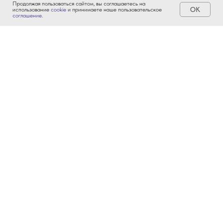
Продолжая пользоваться сайтом, вы соглашаетесь на
ОК
использование
cookie
и принимаете наше пользовательское
соглашение
.